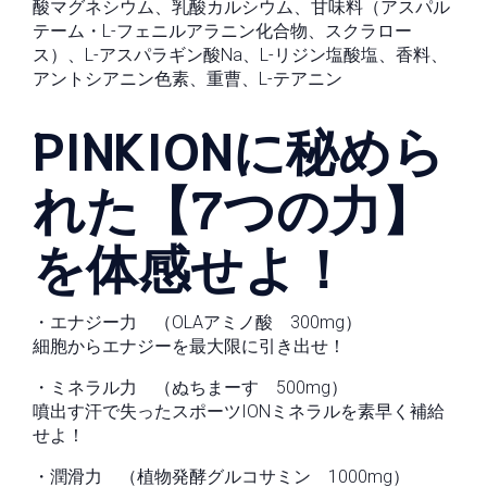
酸マグネシウム、乳酸カルシウム、甘味料（アスパル
テーム・L-フェニルアラニン化合物、スクラロー
ス）、L-アスパラギン酸Na、L-リジン塩酸塩、香料、
アントシアニン色素、重曹、L-テアニン
PINKIONに秘めら
れた【7つの力】
を体感せよ！
・エナジー力 （OLAアミノ酸 300mg）
細胞からエナジーを最大限に引き出せ！
・ミネラル力 （ぬちまーす 500mg）
噴出す汗で失ったスポーツIONミネラルを素早く補給
せよ！
・潤滑力 （植物発酵グルコサミン 1000mg）