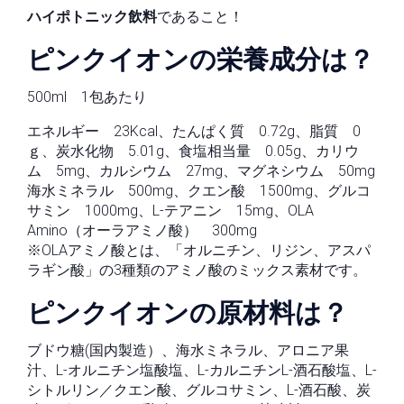
ハイポトニック飲料
であること！
ピンクイオンの栄養成分は？
500ml 1包あたり
エネルギー 23Kcal、たんぱく質 0.72g、脂質 0
ｇ、炭水化物 5.01g、食塩相当量 0.05g、カリウ
ム 5mg、カルシウム 27mg、マグネシウム 50mg
海水ミネラル 500mg、クエン酸 1500mg、グルコ
サミン 1000mg、L-テアニン 15mg、OLA
Amino（オーラアミノ酸） 300mg
※OLAアミノ酸とは、「オルニチン、リジン、アスパ
ラギン酸」の3種類のアミノ酸のミックス素材です。
ピンクイオンの原材料は？
ブドウ糖(国内製造）、海水ミネラル、アロニア果
汁、L-オルニチン塩酸塩、L-カルニチンL-酒石酸塩、L-
シトルリン／クエン酸、グルコサミン、L-酒石酸、炭