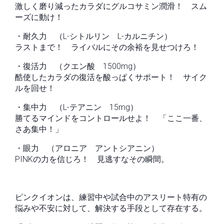
激しく磨り減ったカラダにグルコサミン潤滑！ スム
ーズに動け！
・耐久力 （L-シトルリン L-カルニチン）
ラストまで！ ライバルにその余裕を見せつけろ！
・復活力 （クエン酸 1500mg）
酷使したカラダの復活を酸っぱくサポート！ サイク
ルを回せ！
・集中力 （L-テアニン 15mg）
勝てるマインドをコントロールせよ！ 「ここ一番、
さあ集中！」
・眼力 （アロニア アントシアニン）
PINKの力を信じろ！ 見逃すなその瞬間。
ピンクイオンは、練習中や試合中のアスリート特有の
悩みや不安に対して、解決する手段として存在する。